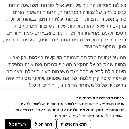
פעילות מוסדות החינוך של "נטע ארז" פורחת ומשגשגת הודות
לבסיס רחב של עבודה התנדבותית, תרומות ותשלומי הורים
כחוק. משכורות הצוות הן צנועות. עלויות החינוך גבוהות, וכרוכות
בהן גם ההשקעות ההתחלתיות של ריהוט וציוד איכותי לבית
הספר ולגנים, אחזקתו וחידושו, חומרים ואביזרים לימוד ייחודיים,
דרישה למגוון גדול של מורים מתחומים שונים, השקעה סביבתית,
גינון , מתקני חצר ועוד.
חמישה אחוזים מתקציב העמותה מושקעים במלגות. הקצאה זו
מהווה עומס רב על התקציב השוטף ולמרות זאת אינה מספקת
מענה הולם לביקוש הרב מצד משפחות מעוטות יכולת. העמותה
שואפת לייסד קרן מלגות, שכן אנו שואפים שחינוך מסוג זה יהיה
בהישג יד של כל משפחה הרוצה בו, ויהיה שווה לכל
נפש.
להורדת טופס תרומה לחץ כאן.
אנחנו מכבדים את פרטיותך
אנחנו משתמשים בעוגיות כדי לשפר את חוויית הגלישה, להציג
פרסומות או תוכן מותאמים ולנתח את התנועה באתר. בלחיצה על
"אשר הכול" אתה מסכים לשימוש בעוגיות.
חינוך וולדורף בדרום
התאמה אישית
דחה הכול
אשר הכול
כל הזכויות שמורות