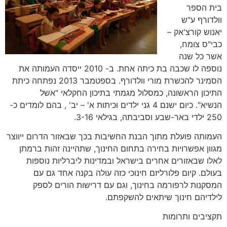
בית הספר
וולדורף ע"ש
יאנוש קורצ'אק –
כבי"ס צומח,
אשר כל שנה
נוספה לו שכבה בת כיתה אחת. ב- 2010 ייסדה העמותה את
הסמינר להכשרת מורי וולדורף. בספטמבר 2013 נפתחה כיתת
התיכון הראשונה, כמסלול מגמתי בתיכון החקלאי "אשל
הנשיא". כיום ישנם 4 גני ילדים וכיתות א' – יב' , בהם לומדים כ-
250 ילדי באר-שבע וסביבתה, בגילאי 3-16.
העמותה פועלת מתוך הבנת החשיבות בכך שבאזור הדרום ייווצר
מגוון אפשרויות בחירה בתחום החינוך, שתהיינה זהות ברמתן
לאלו שבאזורים אחרים בישראל ובמדינות ליברליות נוספות
בעולם. קיום פלורליזם חינוכי כזה עולה בקנה אחד גם עם
המסקנות לרפורמה בחינוך, וגם עם דרישות הורים לספק
לילדיהם חינוך שיתאים להשקפתם.
תקציבים ותרומות