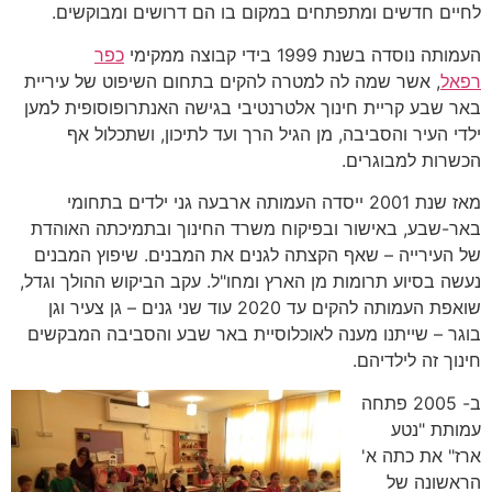
לחיים חדשים ומתפתחים במקום בו הם דרושים ומבוקשים.
העמותה נוסדה בשנת 1999 בידי קבוצה ממקימי
כפר
רפאל
, אשר שמה לה למטרה להקים בתחום השיפוט של עיריית
באר שבע קריית חינוך אלטרנטיבי בגישה האנתרופוסופית למען
ילדי העיר והסביבה, מן הגיל הרך ועד לתיכון, ושתכלול אף
הכשרות למבוגרים.
מאז שנת 2001 ייסדה העמותה ארבעה גני ילדים בתחומי
באר-שבע, באישור ובפיקוח משרד החינוך ובתמיכתה האוהדת
של העירייה – שאף הקצתה לגנים את המבנים. שיפוץ המבנים
נעשה בסיוע תרומות מן הארץ ומחו"ל. עקב הביקוש ההולך וגדל,
שואפת העמותה להקים עד 2020 עוד שני גנים – גן צעיר וגן
בוגר – שייתנו מענה לאוכלוסיית באר שבע והסביבה המבקשים
חינוך זה לילדיהם.
ב- 2005 פתחה
עמותת "נטע
ארז" את כתה א'
הראשונה של